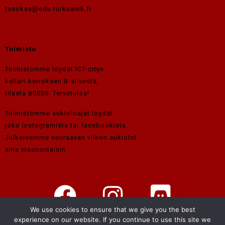
tasokas@edu.turkuamk.fi
Toimisto
Toimistomme löydät ICT-cityn
kellari-kerroksen B-siivestä,
tilasta B0038. Tervetuloa!
Toimistomme aukioloajat löydät
joko instagramista tai facebookista.
Julkaisemme seuraavan viikon aukiolot
aina maanantaisin.
We use cookies to ensure that we give you the best
experience on our website. If you continue to use this site we