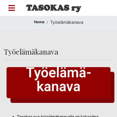
TASOKAS ry
Home
Työelämäkanava
Työelämäkanava
Työelämä-
kanava
Tasokas ry:n työelämäkanavalla on kokoelma