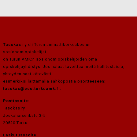
Tasokas ry
eli Turun ammattikorkeakoulun
sosionomiopiskelijat
on Turun AMK:n sosionomiopiskelijoiden oma
opiskelijayhdistys. Jos haluat tavoittaa meitä hallituslaisia,
yhteyden saat kätevästi
esimerkiksi laittamalla sähköpostia osoitteeseen:
tasokas@edu.turkuamk.fi
.
Postiosoite:
Tasokas ry
Joukahaisenkatu 3-5
20520 Turku
Laskutusosoite: